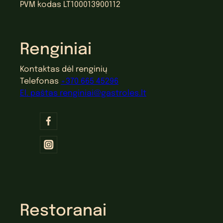
PVM kodas LT100013900112
Renginiai
Kontaktas dėl renginių
Telefonas
+370 665 45296
El. paštas
renginiai@gastroles.lt
Restoranai