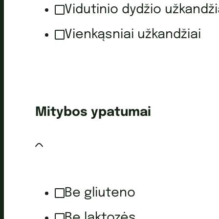
Vidutinio dydžio užkandži
Vienkąsniai užkandžiai
Mitybos ypatumai
Be gliuteno
Be laktozės