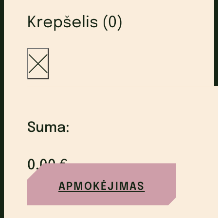
Krepšelis (0)
Suma:
0,00
€
APMOKĖJIMAS