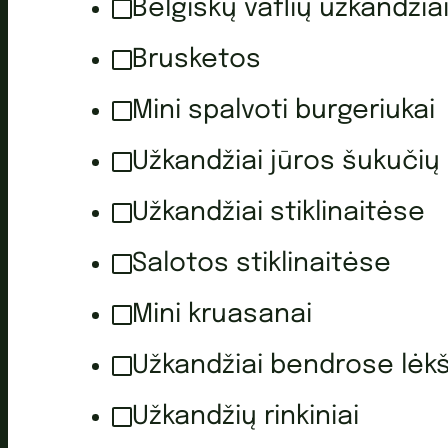
Belgiškų vaflių užkandžia
Brusketos
Mini spalvoti burgeriukai
Užkandžiai jūros šukučių
Užkandžiai stiklinaitėse
Salotos stiklinaitėse
Mini kruasanai
Užkandžiai bendrose lėk
Užkandžių rinkiniai