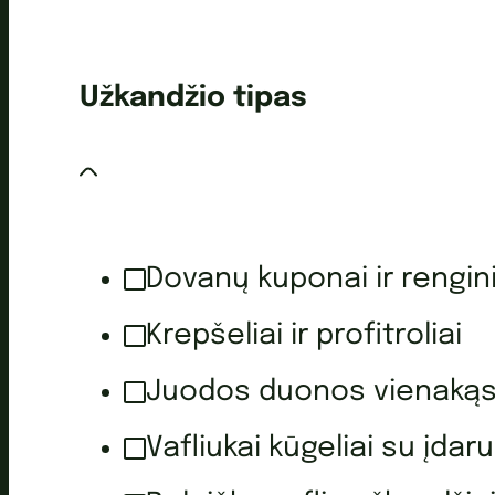
Užkandžio tipas
Dovanų kuponai ir rengini
Krepšeliai ir profitroliai
Juodos duonos vienakąs
Vafliukai kūgeliai su įdaru