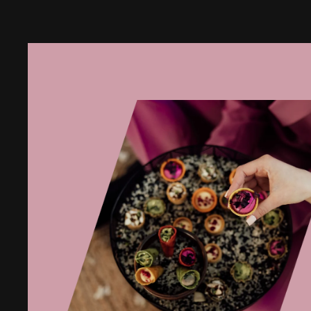
šviežių
daržovių
salotos
su
saulėje
džiovintais
pomidorais
ir
kepintais