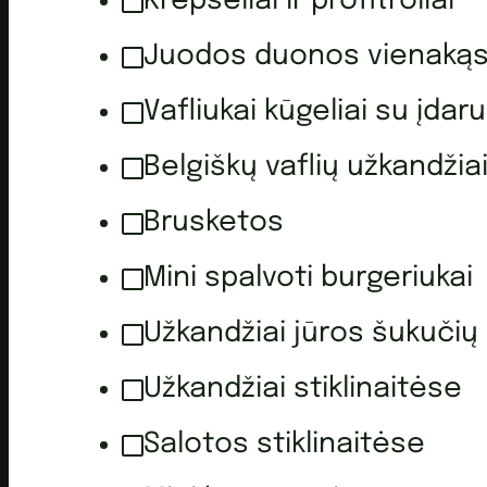
Krepšeliai ir profitroliai
Juodos duonos vienakąs
Vafliukai kūgeliai su įdaru
Belgiškų vaflių užkandžia
Brusketos
Mini spalvoti burgeriukai
Užkandžiai jūros šukučių
Užkandžiai stiklinaitėse
Salotos stiklinaitėse