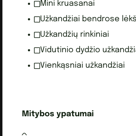
Mini kruasanai
Užkandžiai bendrose lėk
Užkandžių rinkiniai
Vidutinio dydžio užkandži
Vienkąsniai užkandžiai
Mitybos ypatumai