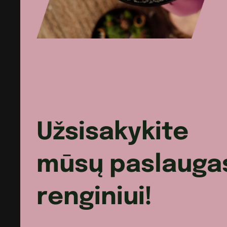
anakardžiais
Užsisakykite
mūsų paslauga
renginiui!