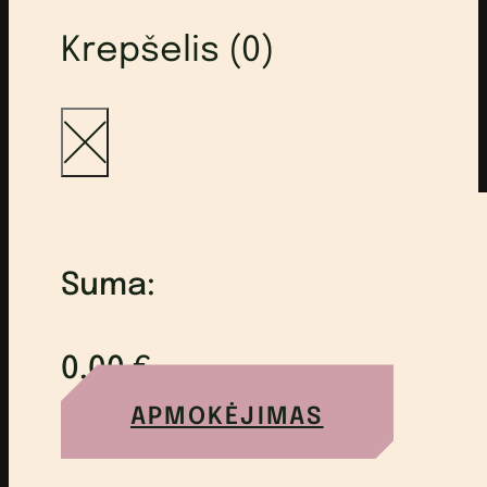
Krepšelis (0)
Suma:
0,00
€
APMOKĖJIMAS