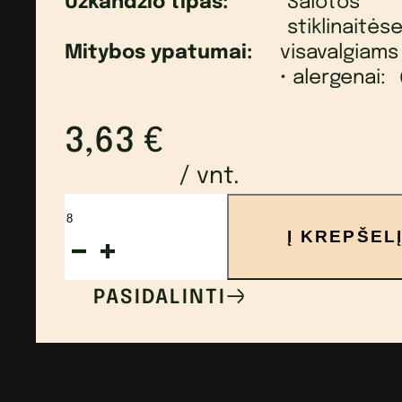
Užkandžio tipas:
Salotos
stiklinaitės
Mitybos ypatumai:
visavalgiams
• alergenai:
3,63
€
/ vnt.
produkto
Į KREPŠEL
kiekis:
Žaliosios
PASIDALINTI
lapinės
ir