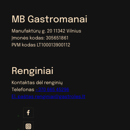
MB Gastromanai
Manufaktūrų g. 20 11342 Vilnius
Įmonės kodas: 305651861
PVM kodas LT100013900112
Renginiai
Kontaktas dėl renginių
Telefonas
+370 665 45296
El. paštas
renginiai@gastroles.lt