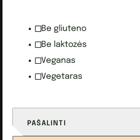
Be gliuteno
Be laktozės
Veganas
Vegetaras
PAŠALINTI