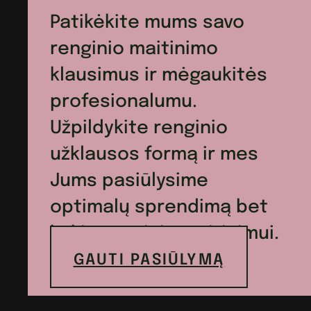
Patikėkite mums savo
renginio maitinimo
klausimus ir mėgaukitės
profesionalumu.
Užpildykite renginio
užklausos formą ir mes
Jums pasiūlysime
optimalų sprendimą bet
kokio renginio maitinimui.
GAUTI PASIŪLYMĄ