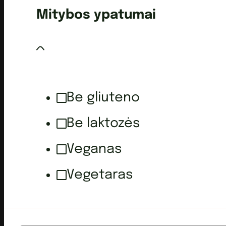
Mitybos ypatumai
Be gliuteno
Be laktozės
Veganas
Vegetaras