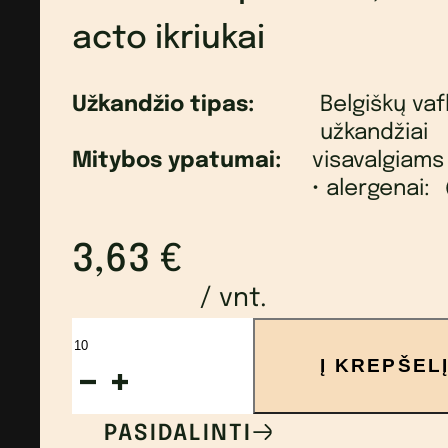
acto ikriukai
Užkandžio tipas:
Belgiškų vaf
užkandžiai
Mitybos ypatumai:
visavalgiams
• alergenai:
3,63
€
/ vnt.
produkto
Į KREPŠEL
kiekis:
Sviestinis
PASIDALINTI