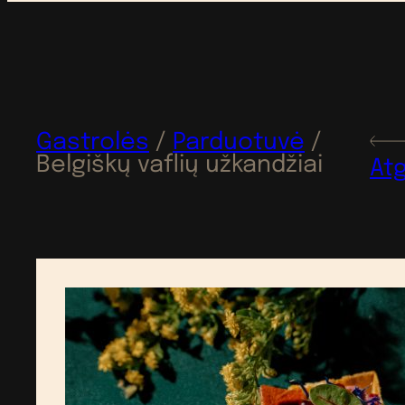
Gastrolės
/
Parduotuvė
/
Belgiškų vaflių užkandžiai
Atg