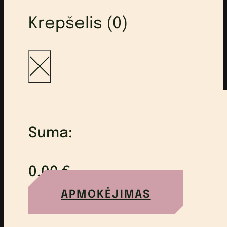
Krepšelis (0)
Suma:
0,00
€
APMOKĖJIMAS