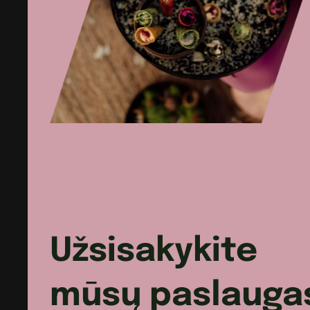
balzamiko
padažas,
aviečių
acto
ikriukai
Užsisakykite
mūsų paslauga