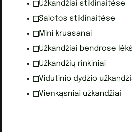
Užkandžiai stiklinaitėse
Salotos stiklinaitėse
Mini kruasanai
Užkandžiai bendrose lėk
Užkandžių rinkiniai
Vidutinio dydžio užkandži
Vienkąsniai užkandžiai