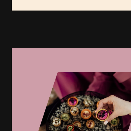
vaflis,
naminis
vištienos
paštetas
su
burokėliais,
Serrano
traškutis,
kreminis