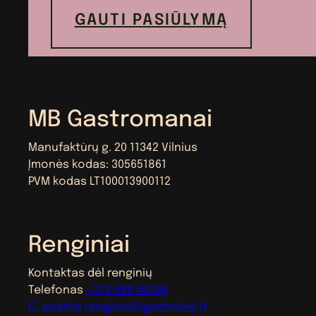
GAUTI PASIŪLYMĄ
MB Gastromanai
Manufaktūrų g. 20 11342 Vilnius
Įmonės kodas: 305651861
PVM kodas LT100013900112
Renginiai
Kontaktas dėl renginių
Telefonas
+370 665 45296
El. paštas
renginiai@gastroles.lt