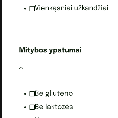
Vienkąsniai užkandžiai
Mitybos ypatumai
Be gliuteno
Be laktozės