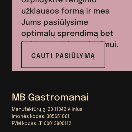
Užpildykite renginio
užklausos formą ir mes
Jums pasiūlysime
optimalų sprendimą bet
kokio renginio maitinimui.
GAUTI PASIŪLYMĄ
MB Gastromanai
Manufaktūrų g. 20 11342 Vilnius
Įmonės kodas: 305651861
PVM kodas LT100013900112