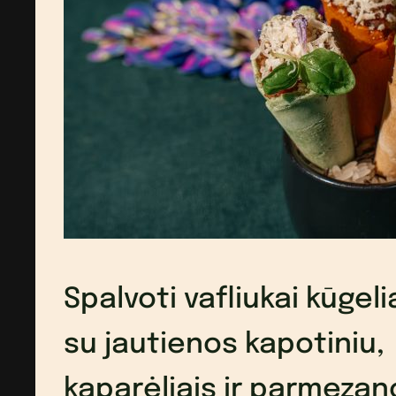
Spalvoti vafliukai kūgeli
su jautienos kapotiniu,
kaparėliais ir parmezan