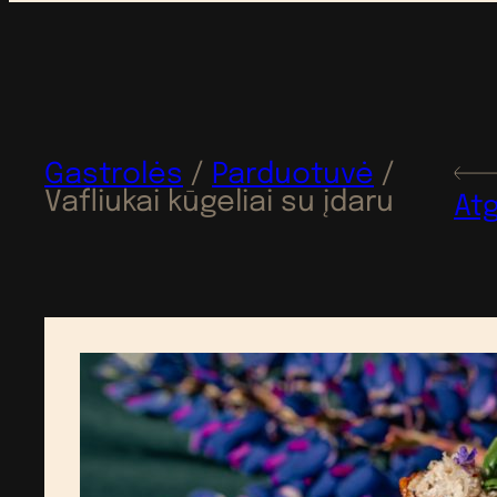
Gastrolės
/
Parduotuvė
/
Vafliukai kūgeliai su įdaru
Atg