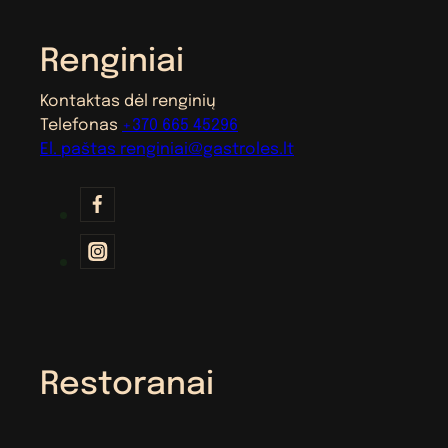
Renginiai
Kontaktas dėl renginių
Telefonas
+370 665 45296
El. paštas
renginiai@gastroles.lt
Restoranai