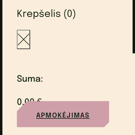
Krepšelis (0)
Suma:
0,00
€
APMOKĖJIMAS