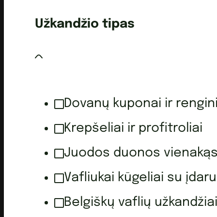
Užkandžio tipas
Dovanų kuponai ir rengini
Krepšeliai ir profitroliai
Juodos duonos vienakąs
Vafliukai kūgeliai su įdaru
Belgiškų vaflių užkandžia