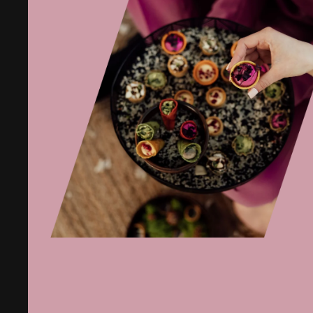
ir
parmezano
sūriu
ir
mikrožalumynais