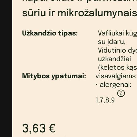
sūriu ir mikrožalumynai
Užkandžio tipas:
Vafliukai kūg
su įdaru,
Vidutinio dy
užkandžiai
(keletos kąs
Mitybos ypatumai:
visavalgiams
• alergenai:
1,7,8,9
3,63
€