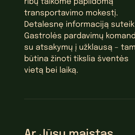
ribų taikome papildomą
transportavimo mokestį.
Detalesnę informaciją suteik
Gastrolės pardavimų koman
su atsakymų į užklausą – ta
būtina žinoti tikslia šventės
vietą bei laiką.
Ar Jūsų maistas