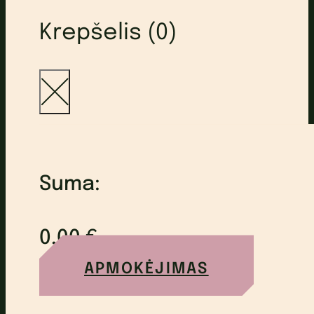
Krepšelis (0)
Suma:
0,00
€
APMOKĖJIMAS