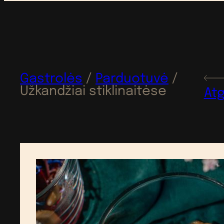
Gastrolės
/
Parduotuvė
/
Užkandžiai stiklinaitėse
Atg