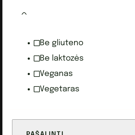
Be gliuteno
Be laktozės
Veganas
Vegetaras
PAŠALINTI