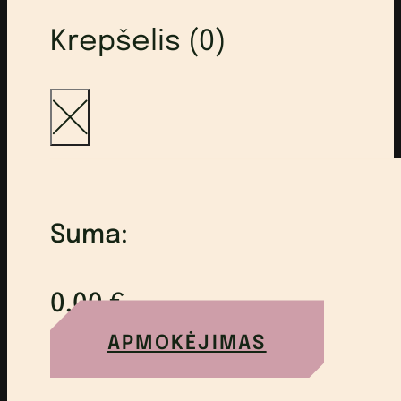
Krepšelis (0)
Suma:
0,00
€
APMOKĖJIMAS