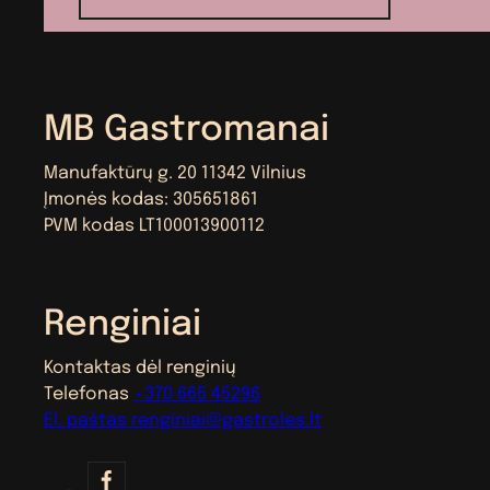
MB Gastromanai
Manufaktūrų g. 20 11342 Vilnius
Įmonės kodas: 305651861
PVM kodas LT100013900112
Renginiai
Kontaktas dėl renginių
Telefonas
+370 665 45296
El. paštas
renginiai@gastroles.lt