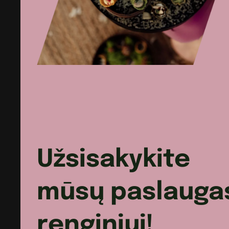
sūrio
trupiniais
Užsisakykite
mūsų paslauga
renginiui!