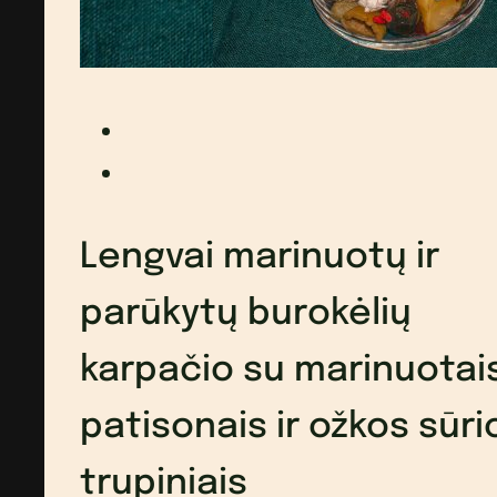
Lengvai marinuotų ir
parūkytų burokėlių
karpačio su marinuotai
patisonais ir ožkos sūri
trupiniais