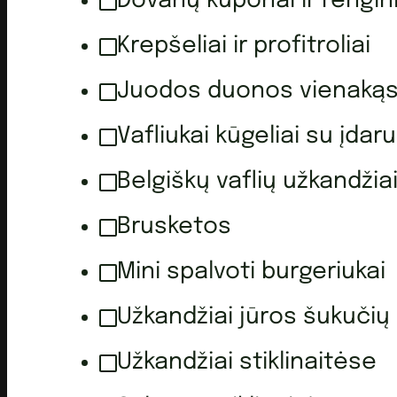
Dovanų kuponai ir rengini
Krepšeliai ir profitroliai
Juodos duonos vienakąs
Vafliukai kūgeliai su įdaru
Belgiškų vaflių užkandžia
Brusketos
Mini spalvoti burgeriukai
Užkandžiai jūros šukučių
Užkandžiai stiklinaitėse