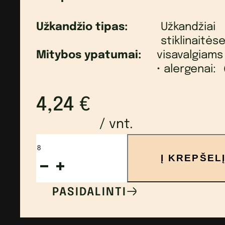
Užkandžio tipas:
Užkandžiai
stiklinaitės
Mitybos ypatumai:
visavalgiams
• alergenai:
4,24
€
/ vnt.
produkto
Į KREPŠEL
kiekis:
Lengvai
PASIDALINTI
marinuotų