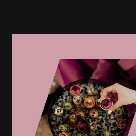
ir
parūkytų
burokėlių
karpačio
su
marinuotais
patisonais
ir
ožkos