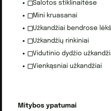
Salotos stiklinaitėse
Mini kruasanai
Užkandžiai bendrose lėk
Užkandžių rinkiniai
Vidutinio dydžio užkandži
Vienkąsniai užkandžiai
Mitybos ypatumai