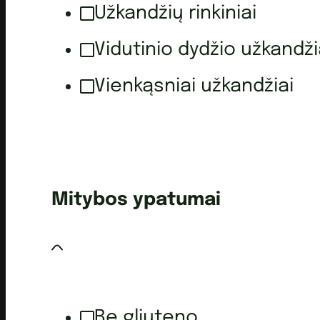
Užkandžių rinkiniai
Vidutinio dydžio užkandži
Vienkąsniai užkandžiai
Mitybos ypatumai
Be gliuteno