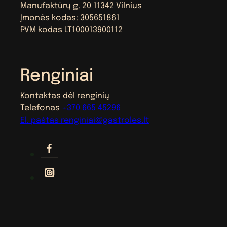
Manufaktūrų g. 20 11342 Vilnius
Įmonės kodas: 305651861
PVM kodas LT100013900112
Renginiai
Kontaktas dėl renginių
Telefonas
+370 665 45296
El. paštas
renginiai@gastroles.lt