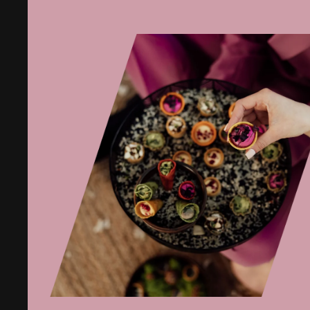
dehidratuota
alyvuogių
žeme
bei
mikrožalumynais