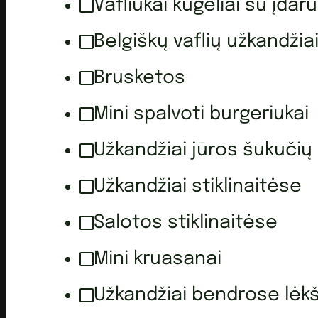
Vafliukai kūgeliai su įdaru
Belgiškų vaflių užkandžia
Brusketos
Mini spalvoti burgeriukai
Užkandžiai jūros šukučių
Užkandžiai stiklinaitėse
Salotos stiklinaitėse
Mini kruasanai
Užkandžiai bendrose lėk