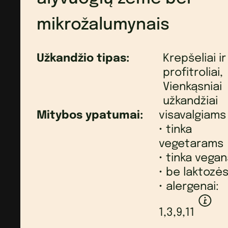
mikrožalumynais
Užkandžio tipas:
Krepšeliai ir
profitroliai,
Vienkąsniai
užkandžiai
Mitybos ypatumai:
visavalgiams
• tinka
vegetarams
• tinka vega
• be laktozė
• alergenai:
1,3,9,11