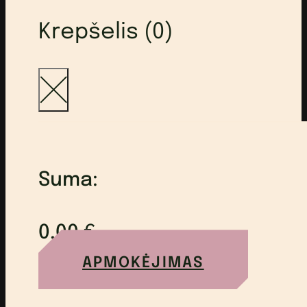
Krepšelis (0)
Suma:
0,00
€
APMOKĖJIMAS