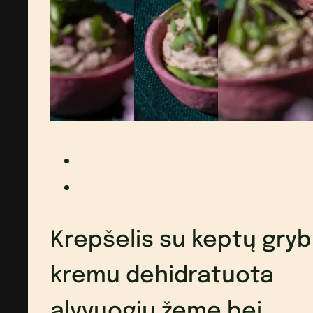
Krepšelis su keptų gry
kremu dehidratuota
alyvuogių žeme bei