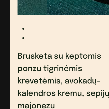
Brusketa su keptomis
ponzu tigrinėmis
krevetėmis, avokadų-
kalendros kremu, sepij
majonezu