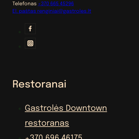
Telefonas
+370 665 45296
El. paštas
renginiai@gastroles.lt
Restoranai
Gastrolės Downtown
restoranas
+370 696 46175