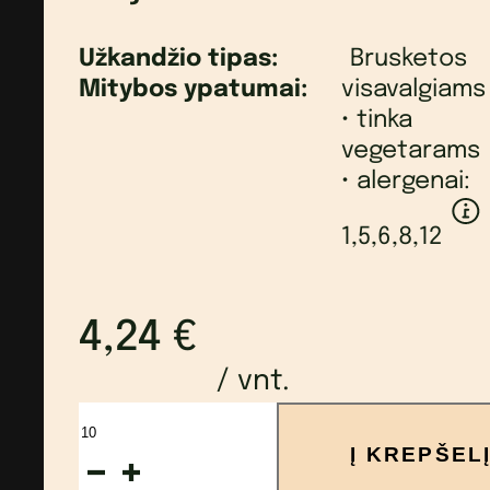
Užkandžio tipas:
Brusketos
Mitybos ypatumai:
visavalgiams
• tinka
vegetarams
• alergenai:
1,5,6,8,12
4,24
€
/ vnt.
produkto
Į KREPŠEL
kiekis: