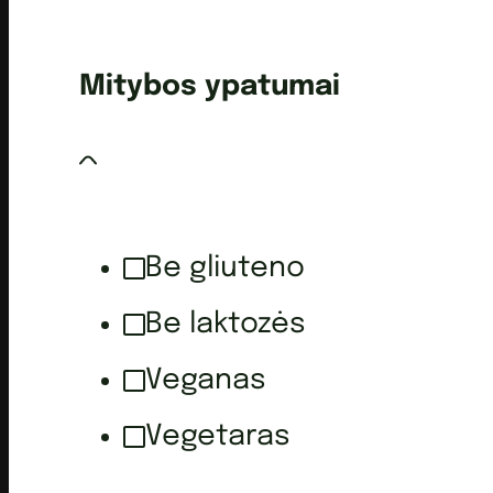
Mitybos ypatumai
Be gliuteno
Be laktozės
Veganas
Vegetaras