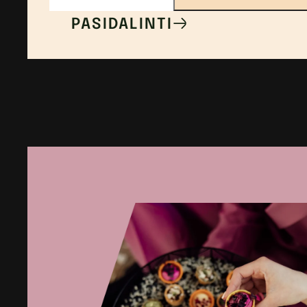
Brusketa
PASIDALINTI
su
keptomis
ponzu
tigrinėmis
krevetėmis,
avokadų-
kalendros
kremu,