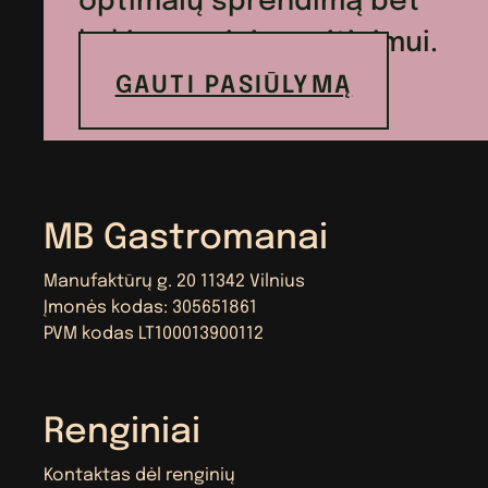
optimalų sprendimą bet
kokio renginio maitinimui.
GAUTI PASIŪLYMĄ
MB Gastromanai
Manufaktūrų g. 20 11342 Vilnius
Įmonės kodas: 305651861
PVM kodas LT100013900112
Renginiai
Kontaktas dėl renginių