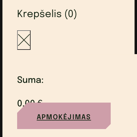
Krepšelis (0)
Suma:
0,00
€
APMOKĖJIMAS