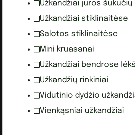
Užkandžiai jūros šukučių
Užkandžiai stiklinaitėse
Salotos stiklinaitėse
Mini kruasanai
Užkandžiai bendrose lėk
Užkandžių rinkiniai
Vidutinio dydžio užkandži
Vienkąsniai užkandžiai