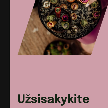
sepijų
majonezu
Užsisakykite