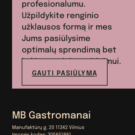
profesionalumu.
Užpildykite renginio
užklausos formą ir mes
Jums pasiūlysime
optimalų sprendimą bet
kokio renginio maitinimui.
GAUTI PASIŪLYMĄ
MB Gastromanai
Manufaktūrų g. 20 11342 Vilnius
Įmonės kodas: 305651861