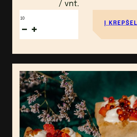
/ vnt.
produkto
Į KREPŠEL
kiekis:
Sviestinis
vaflis,
naminis
vištienos
paštetas
su
burokėliais,