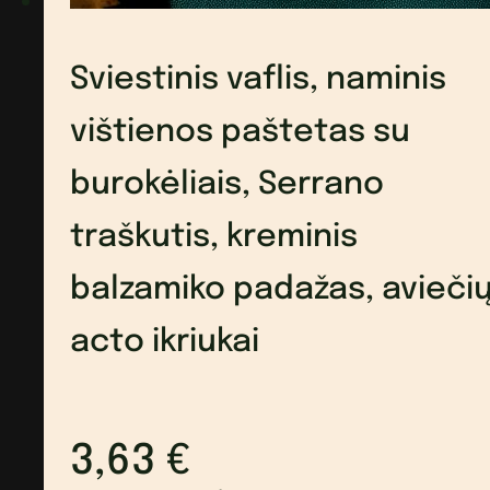
naminis
remoulade
Sviestinis vaflis, naminis
majonezas,
vištienos paštetas su
kalendros
burokėliais, Serrano
daigai
traškutis, kreminis
balzamiko padažas, avieči
acto ikriukai
3,63
€