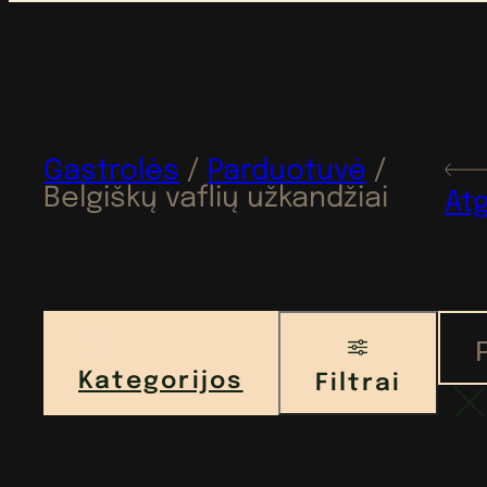
Gastrolės
/
Parduotuvė
/
Belgiškų vaflių užkandžiai
Atg
Kategorijos
Filtrai