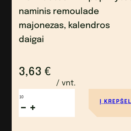
naminis remoulade
majonezas, kalendros
daigai
3,63
€
/ vnt.
produkto
Į KREPŠEL
kiekis:
Sviestinis