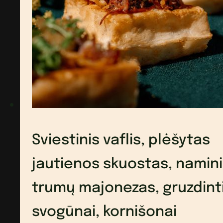
balto
vyno
acto
perlai,
mikrožalumynai
Sviestinis vaflis, plėšytas
jautienos skuostas, namin
trumų majonezas, gruzdint
svogūnai, kornišonai