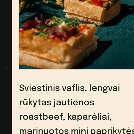
ir
burokėlių
kremas,
upėtakio
ikrai
Sviestinis vaflis, lengvai
rūkytas jautienos
roastbeef, kaparėliai,
marinuotos mini paprikytė