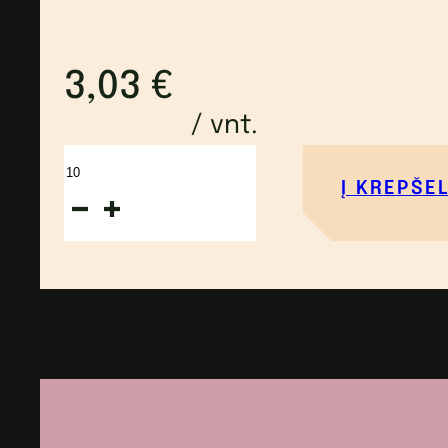
3,03
€
/ vnt.
produkto
Į KREPŠEL
kiekis:
Sviestinis
vaflis,
plėšytas
jautienos