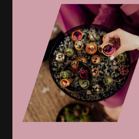
skuostas,
naminis
trumų
majonezas,
gruzdinti
svogūnai,
kornišonai