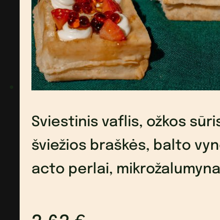
Serrano
traškutis,
kreminis
balzamiko
padažas,
Sviestinis vaflis, ožkos sūri
aviečių
šviežios braškės, balto vy
acto
acto perlai, mikrožalumyna
ikriukai