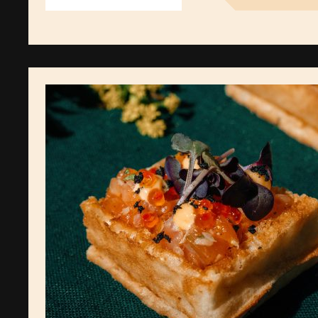
Sviestinis
vaflis
su
kreminio
sūrio,
keptų
grybų,
saulėje
džiovintų