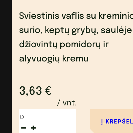
Sviestinis vaflis su kremini
sūrio, keptų grybų, saulėje
džiovintų pomidorų ir
alyvuogių kremu
3,63
€
/ vnt.
produkto
Į KREPŠEL
kiekis: