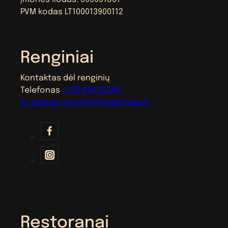
PVM kodas LT100013900112
Renginiai
Kontaktas dėl renginių
Telefonas
+370 665 45296
El. paštas
renginiai@gastroles.lt
Restoranai