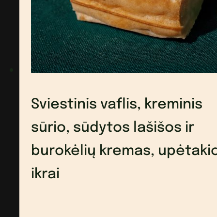
majonezas,
upėtakio
ikrai,
mikrožalumynai
Sviestinis vaflis, kreminis
sūrio, sūdytos lašišos ir
burokėlių kremas, upėtaki
ikrai