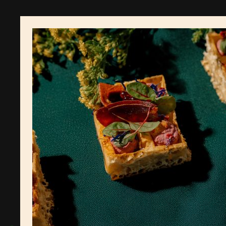
vaflis,
lengvai
rūkytas
jautienos
roastbeef,
kaparėliai,
marinuotos
mini
paprikytės,