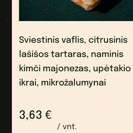
pomidorų
ir
alyvuogių
Sviestinis vaflis, citrusinis
kremu
lašišos tartaras, naminis
kimči majonezas, upėtakio
ikrai, mikrožalumynai
3,63
€
/ vnt.