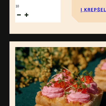
produkto
Į KREPŠEL
kiekis:
Sviestinis
vaflis,
citrusinis
lašišos
tartaras,
naminis
kimči