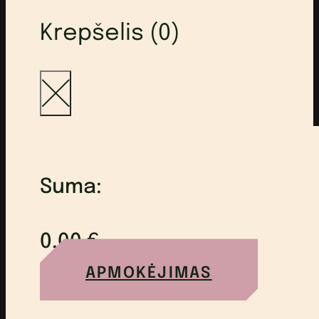
Krepšelis (0)
Suma:
0,00
€
APMOKĖJIMAS