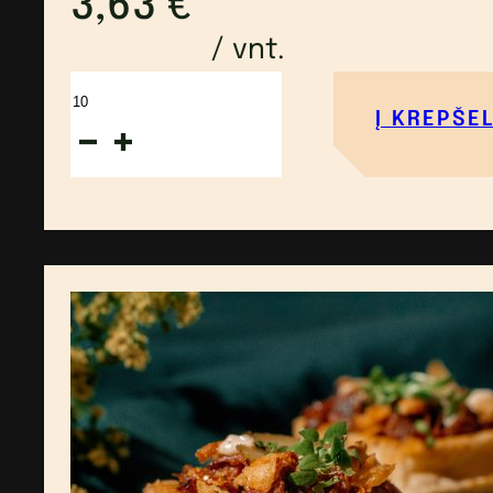
3,63
€
/ vnt.
produkto
Į KREPŠEL
kiekis:
Sviestinis
vaflis,
ožkos
sūris,
šviežios
braškės,